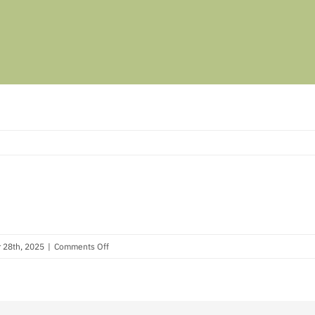
on
 28th, 2025
|
Comments Off
CSB07-
172