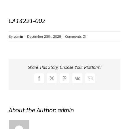
CA14221-002
on
By
admin
|
December 28th, 2025
|
Comments Off
CA14221-
002
Share This Story, Choose Your Platform!
Facebook
X
Pinterest
Vk
Email
About the Author:
admin