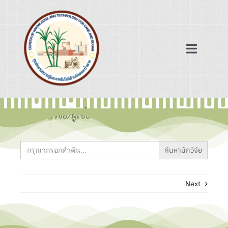
Skip
to
content
Toggle
Navigat
หน้าแรก
ข้อมูลนักวิจัย/ผู้เชี่ยวชาญ
ฐานข้อมูล
Search
for:
เครือข่ายความร่วมมือ
Next
ข่าวสาร/บทความ
เกี่ยวกับเรา