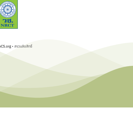
CS.org
• สงวนลิขสิทธิ์