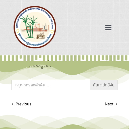
Skip
to
content
Toggle
Navigat
หน้าแรก
ข้อมูลนักวิจัย/ผู้เชี่ยวชาญ
ฐานข้อมูล
Search
for:
เครือข่ายความร่วมมือ
Previous
Next
ข่าวสาร/บทความ
เกี่ยวกับเรา