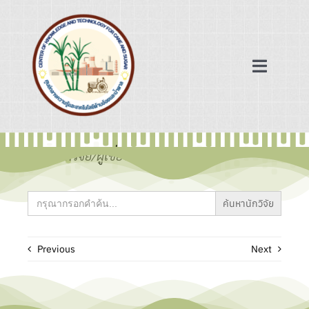
Skip
to
content
Toggle
Navigat
หน้าแรก
ข้อมูลนักวิจัย/ผู้เชี่ยวชาญ
ฐานข้อมูล
Search
for:
เครือข่ายความร่วมมือ
Previous
Next
ข่าวสาร/บทความ
เกี่ยวกับเรา