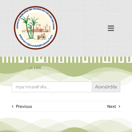
Skip
to
content
Toggle
Navigat
หน้าแรก
ข้อมูลงานวิจัย
ฐานข้อมูล
Search
for:
เครือข่ายความร่วมมือ
Previous
Next
ข่าวสาร/บทความ
เกี่ยวกับเรา