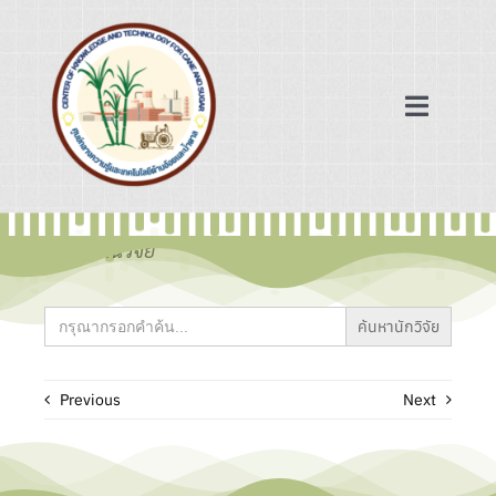
Skip
to
content
Toggle
Navigat
หน้าแรก
ข้อมูลงานวิจัย
ฐานข้อมูล
Search
for:
เครือข่ายความร่วมมือ
Previous
Next
ข่าวสาร/บทความ
เกี่ยวกับเรา