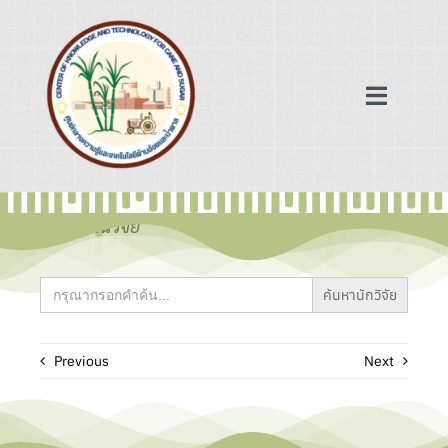
Skip
to
content
Toggle
Navigat
หน้าแรก
ข้อมูลงานวิจัย
ฐานข้อมูล
Search
for:
เครือข่ายความร่วมมือ
Previous
Next
ข่าวสาร/บทความ
เกี่ยวกับเรา