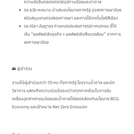
ความยั่งยืนตลอดห่วงโซ่อุปทานอ้อยและน้ำตาล
ดร.ธวัช หะหมาน นำเสนอนโยบายภาครัฐ มุ่งลดการเผาอ้อย
สนับสนุนเกษตรปลอดการเผา และการใช้เทคโนโลยีสีเขียว
ดร.ณิชา อัษฎาธร ถ่ายทอดประสบการณ์ภาคเอกชน ชี้ให้
เห็น “ผลลัพธ์เชิงธุรกิจ + ผลลัพธ์เชิงสิ่งแวดล้อม” จากการ
ลดการเผาอ้อย
👥 ผู้เข้าร่วม
งานนี้มีผู้เข้าร่วมกว่า 70 คน ทั้งภาครัฐ โรงงานน้ำตาล และนัก
วิชาการ แสดงถึงความร่วมมือระหว่างทุกภาคส่วนในการขับ
เคลื่อนอุตสาหกรรมอ้อยและน้ำตาลให้สอดคล้องกับนโยบาย BCG
Economy และเป้าหมาย Net Zero Emission