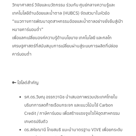
วิทยาศาสตร์ วิจัยและนวัตกรรม ร่วมกับ ศูนย์กลางความรู้และ
เทคโนโลยีด้านอ้อยและน้ำตาล (HUBCS) จัดเสวนาในหัวข้อ
“แนวทางการพัฒนาอุตสาหกรรมอ้อยและน้ำตาลอย่างยั่งยืนสู่เป้า
หมายคาร์บอนต่ำ”
เพื่อแลกเปลี่ยนองค์ความรู้ด้านนโยบาย เทคโนโลยี และกลไก
เศรษฐศาสตร์ที่สนับสนุนการเปลี่ยนผ่านสู่ระบบการผลิตที่ปล่อย
คาร์บอนต่ำ
🔑 ไฮไลต์สำคัญ
รศ.ดร.วิษณุ อรรถวานิช นำเสนอภาพรวมประเทศไทยใน
บริบทการลดก๊าซเรือนกระจก และแนวโน้มใช้ Carbon
Credit / ภาษีคาร์บอน เพื่อสร้างแรงจูงใจให้อุตสาหกรรม
เกษตรปรับตัว
ดร.สหัชฌานี ไทยสนธิ แนะนำมาตรฐาน VIVE เพื่อยกระดับ