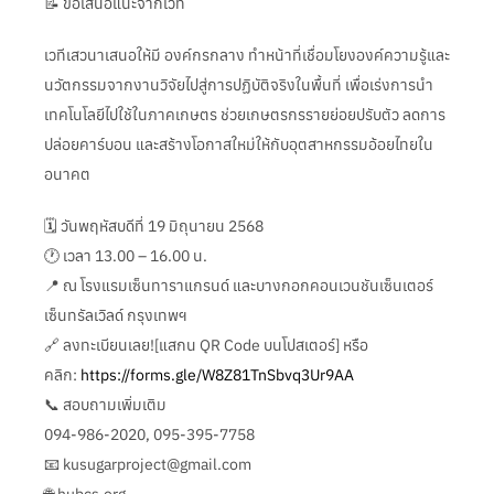
📝 ข้อเสนอแนะจากเวที
เวทีเสวนาเสนอให้มี องค์กรกลาง ทำหน้าที่เชื่อมโยงองค์ความรู้และ
นวัตกรรมจากงานวิจัยไปสู่การปฏิบัติจริงในพื้นที่ เพื่อเร่งการนำ
เทคโนโลยีไปใช้ในภาคเกษตร ช่วยเกษตรกรรายย่อยปรับตัว ลดการ
ปล่อยคาร์บอน และสร้างโอกาสใหม่ให้กับอุตสาหกรรมอ้อยไทยใน
อนาคต
🗓 วันพฤหัสบดีที่ 19 มิถุนายน 2568
🕐 เวลา 13.00 – 16.00 น.
📍 ณ โรงแรมเซ็นทาราแกรนด์ และบางกอกคอนเวนชันเซ็นเตอร์
เซ็นทรัลเวิลด์ กรุงเทพฯ
🔗 ลงทะเบียนเลย![แสกน QR Code บนโปสเตอร์] หรือ
คลิก:
https://forms.gle/W8Z81TnSbvq3Ur9AA
📞 สอบถามเพิ่มเติม
094-986-2020, 095-395-7758
📧 kusugarproject@gmail.com
🌐 hubcs.org