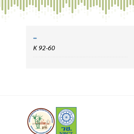
Skip
to
content
K 92-60