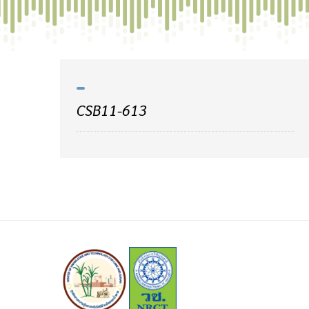
Skip
to
content
CSB11-613