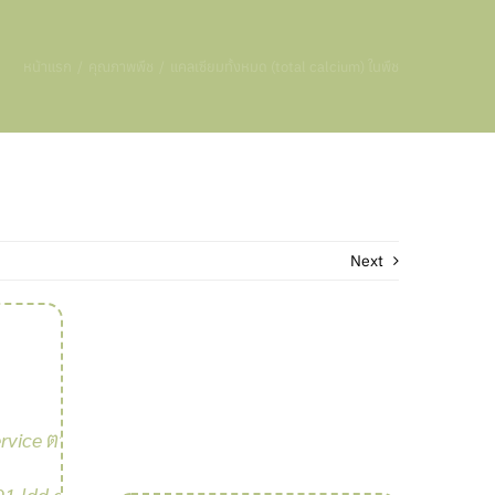
หน้าแรก
คุณภาพพืช
แคลเซียมทั้งหมด (total calcium) ในพืช
Next
rvice ตรวจ
อ
1.ldd.go.th/