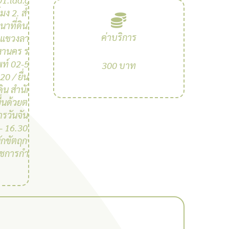
มง 2. สํานัก
าที่ดินเลขที่
ค่าบริการ
 แขวงลาดยาว
หานคร รหัส
พท์ 02-561-
300 บาท
0 / ยื่นด้วย
ดิน สํานักงาน
ยื่นด้วยตนเอง
รวันจันทร์ถึง
- 16.30 น. (มี
นักขัตฤกษ์และ
าชการกําหนด