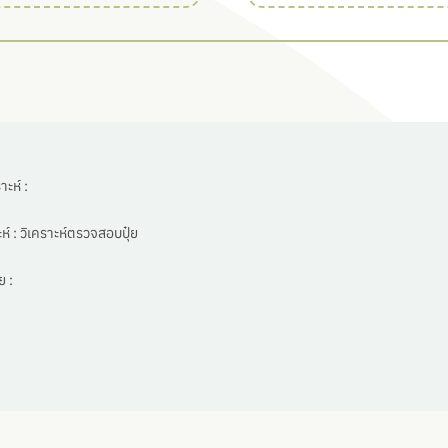
ะห์ :
ห์ :
วิเคราะห์ตรวจสอบปุ๋ย
 :