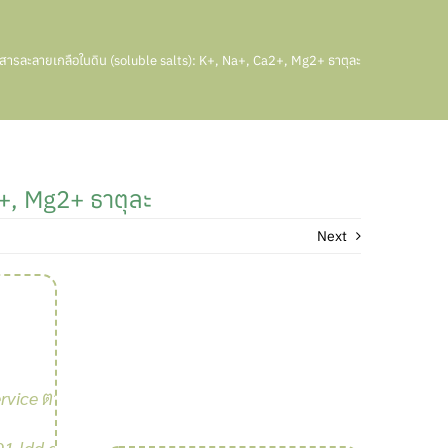
ารละลายเกลือในดิน (soluble salts): K+, Na+, Ca2+, Mg2+ ธาตุละ
+, Mg2+ ธาตุละ
Next
rvice ตรวจ
อ
1.ldd.go.th/