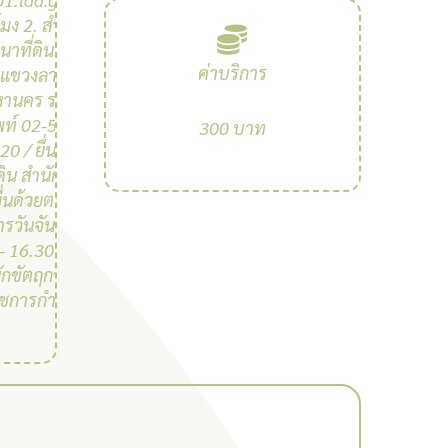
มง 2. สํานัก
าที่ดินเลขที่
ค่าบริการ
 แขวงลาดยาว
หานคร รหัส
พท์ 02-561-
300 บาท
0 / ยื่นด้วย
ดิน สํานักงาน
ยื่นด้วยตนเอง
รวันจันทร์ถึง
- 16.30 น. (มี
นักขัตฤกษ์และ
าชการกําหนด