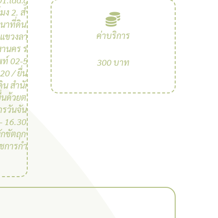
มง 2. สํานัก
าที่ดินเลขที่
ค่าบริการ
 แขวงลาดยาว
หานคร รหัส
พท์ 02-561-
300 บาท
0 / ยื่นด้วย
ดิน สํานักงาน
ยื่นด้วยตนเอง
รวันจันทร์ถึง
- 16.30 น. (มี
นักขัตฤกษ์และ
าชการกําหนด