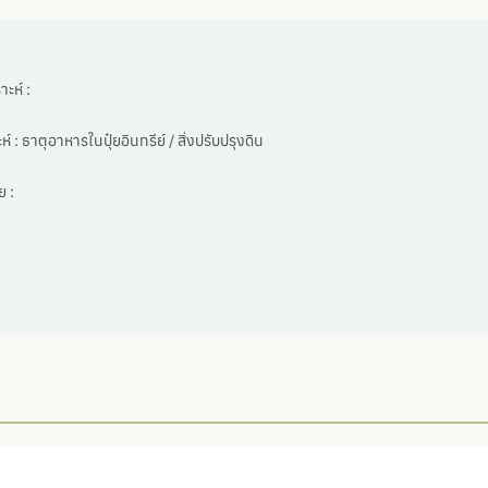
ะห์ :
ห์ :
ธาตุอาหารในปุ๋ยอินทรีย์ / สิ่งปรับปรุงดิน
 :