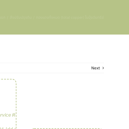
าแรก
สิ่งปรับปรุงดิน
ทองแดงทั้งหมด (total copper) ในปุ๋ยอินทรีย์
Next
rvice ตรวจ
อ
1.ldd.go.th/