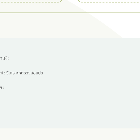
ะห์ :
ห์ :
วิเคราะห์ตรวจสอบปุ๋ย
 :